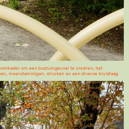
oomkader om een bostuingevoel te creëren, het
en, meerstammigen, struiken en een diverse kruidlaag