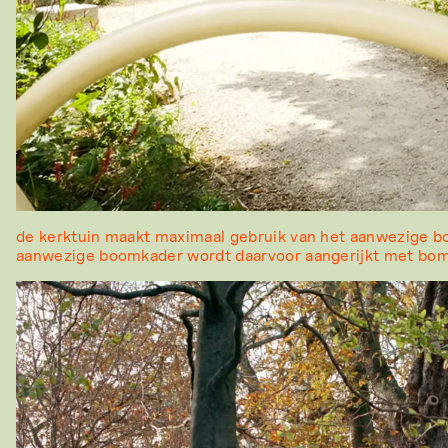
de kerktuin maakt maximaal gebruik van het aanwezige b
aanwezige boomkader wordt daarvoor aangerijkt met bom