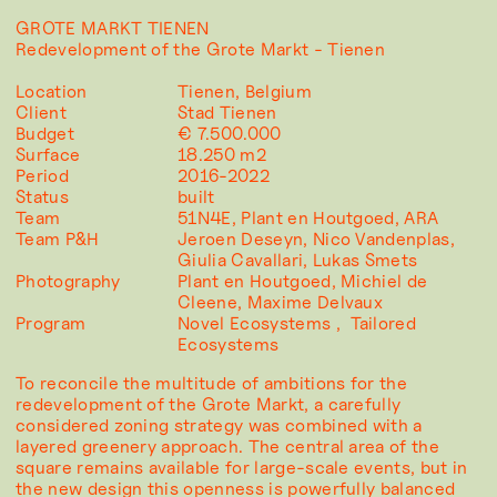
GROTE MARKT TIENEN
Redevelopment of the Grote Markt - Tienen
Location
Tienen, Belgium
Client
Stad Tienen
Budget
€ 7.500.000
Surface
18.250 m2
Period
2016-2022
Status
built
Team
51N4E, Plant en Houtgoed, ARA
Team P&H
Jeroen Deseyn, Nico Vandenplas,
Giulia Cavallari, Lukas Smets
Photography
Plant en Houtgoed, Michiel de
Cleene, Maxime Delvaux
Program
Novel Ecosystems
Tailored
Ecosystems
To reconcile the multitude of ambitions for the
redevelopment of the Grote Markt, a carefully
considered zoning strategy was combined with a
layered greenery approach. The central area of the
square remains available for large-scale events, but in
the new design this openness is powerfully balanced